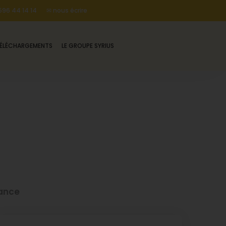
96 44 14 14
✉ nous écrire
ÉLÉCHARGEMENTS
LE GROUPE SYRIUS
rance