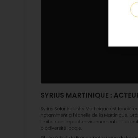
SYRIUS MARTINIQUE : ACTEU
Syrius Solar Industry Martinique est fonciè
notamment à l’échelle de la Martinique. Grâce
limiter son impact environnemental. L’objecti
biodiversité locale.
Située à Fort de France, notre usine de fab