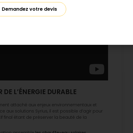
Demandez votre devis
R DE L’ÉNERGIE DURABLE
rement attaché aux enjeux environnementaux et
 aux solutions Syrius, il est possible d’agir pour
f final étant de préserver la beauté de la
rication assemble
les chauffe-eau solaires