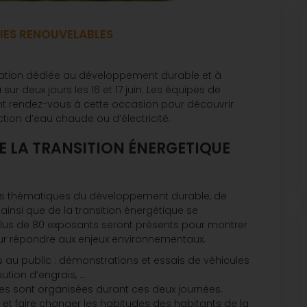
GIES RENOUVELABLES
station dédiée au développement durable et à
sur deux jours les 16 et 17 juin. Les équipes de
ent rendez-vous à cette occasion pour découvrir
ion d’eau chaude ou d’électricité.
E LA TRANSITION ÉNERGETIQUE
es thématiques du développement durable, de
 ainsi que de la transition énergétique se
a. Plus de 80 exposants seront présents pour montrer
our répondre aux enjeux environnementaux.
u public : démonstrations et essais de véhicules
ibution d’engrais, …
s sont organisées durant ces deux journées.
r et faire changer les habitudes des habitants de la